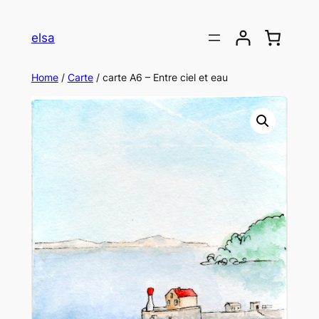
Skip
to
elsa
content
Home
/
Carte
/ carte A6 – Entre ciel et eau