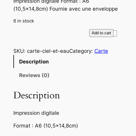
Impression digitale Format : A6
(10,5×14,8cm) Fournie avec une enveloppe
6 in stock
c
A
Add to cart
a
l
r
t
SKU:
carte-ciel-et-eau
Category:
Carte
t
e
Description
e
r
A
n
Reviews (0)
6
a
–
t
Description
E
i
n
v
t
e
Impression digitale
r
:
Format : A6 (10,5×14,8cm)
e
c