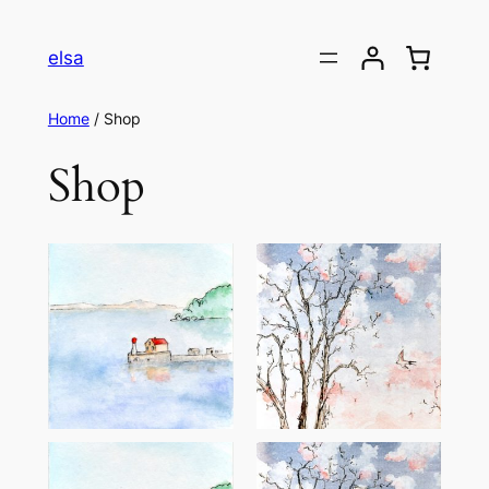
Skip
to
elsa
content
Home
/ Shop
Shop